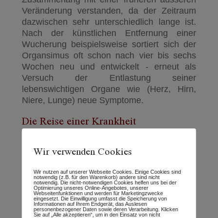
Veränderung verstanden, da der Zeitraum
dazwischen sehr unterschiedlich lange ist.
Nach der künstlichen Entfernung einer
Wucherung beispielsweise sortiert sich der
Organsimus oft schon nach vier bis sechs
Wochen neu und entwickelt - erneut als
Versuch der Entlastung seiner
lebenswichtigen Organe wie (Herz, Hirn,
Niere, Lunge) neue Symptome.
Die Reise einer Krankheit
So wird der Weg auch gerne bezeichnet.
Wir verwenden Cookies
Und er gleicht wirklich einer Reise. sowohl
von aussen nach innen, als auch in Richtung
Heilung von Innen nach aussen. Ganz
Wir nutzen auf unserer Webseite Cookies. Einige Cookies sind
notwendig (z.B. für den Warenkorb) andere sind nicht
genau beobachten wir diesen Weg bei den
notwendig. Die nicht-notwendigen Cookies helfen uns bei der
Optimierung unseres Online-Angebotes, unserer
sogenannten
"Miasmen"
. Es handelt sich um
Webseitenfunktionen und werden für Marketingzwecke
eingesetzt. Die Einwilligung umfasst die Speicherung von
Informationen auf Ihrem Endgerät, das Auslesen
Naturgesetze, die bei der chinesichen
personenbezogener Daten sowie deren Verarbeitung. Klicken
Sie auf „Alle akzeptieren“, um in den Einsatz von nicht
Medizin ebenso ihre Gültikeit haben, wie in