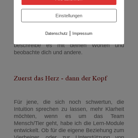
beschrieben habe. Die Wände zwischen den
Ebenen werden dünner. Feinstoffliche Felder
Einstellungen
haben es leichter in unser Leben zu treten,
das spüren wir. So nehme ich es wahr.
|
Datenschutz
Impressum
Bilde dir am besten selbst deine Meinung,
beschreibe es mit deinen Worten und
beobachte dich und andere.
Zuerst das Herz - dann der Kopf
Für jene, die sich noch schwertun, die
Intuition sprechen zu lassen, mehr Klarheit
möchten, wenn es um das Team
Mensch/Tier geht, habe ich die Lern-Module
entwickelt. Ob für die eigene Beziehung zum
Vierbeiner, oder zur Unterstützung von