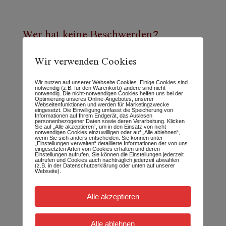
Wer hat keine Beschwerden?
Wir verwenden Cookies
Gibt es irgendjemanden da draußen, der
Wir nutzen auf unserer Webseite Cookies. Einige Cookies sind
keine körperlichen Beschwerden während all
notwendig (z.B. für den Warenkorb) andere sind nicht
notwendig. Die nicht-notwendigen Cookies helfen uns bei der
der Veränderungen hat? Dass sich die
Optimierung unseres Online-Angebotes, unserer
Webseitenfunktionen und werden für Marketingzwecke
individuellen Symptome meiner Klienten
eingesetzt. Die Einwilligung umfasst die Speicherung von
Informationen auf Ihrem Endgerät, das Auslesen
immer mehr dem Kollektiv annähern,
personenbezogener Daten sowie deren Verarbeitung. Klicken
Sie auf „Alle akzeptieren“, um in den Einsatz von nicht
darüber habe ich schon gesprochen, denke
notwendigen Cookies einzuwilligen oder auf „Alle ablehnen“,
wenn Sie sich anders entscheiden. Sie können unter
ich.
„Einstellungen verwalten“ detaillierte Informationen der von uns
eingesetzten Arten von Cookies erhalten und deren
Einstellungen aufrufen. Sie können die Einstellungen jederzeit
aufrufen und Cookies auch nachträglich jederzeit abwählen
Vor zwei Tagen hatte ich ein Gespräch mit
(z.B. in der Datenschutzerklärung oder unten auf unserer
Webseite).
einem Freund. Gibt es nun wirklich all die
Veränderungen, oder sind wir alle so sehr
Alle akzeptieren
beeinflusst von äußeren Strömungen, dass
wir uns das nur alles schönreden? Dazu fällt
mir ein, was ich im letzten Blog-Text
Alle ablehnen