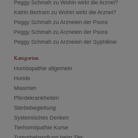
Peggy Schmah
zu
Wohin wirkt die Arznei?
Katrin Bertram
zu
Wohin wirkt die Arznei?
Peggy Schmah
zu
Arzneien der Psora
Peggy Schmah
zu
Arzneien der Psora
Peggy Schmah
zu
Arzneien der Syphilinie
Kategorien
Homöopathie allgemein
Hunde
Miasmen
Pferdekrankheiten
Sterbebegleitung
Systemisches Denken
Tierhomöpathie Kurse
Tumorbehandlung beim Tier