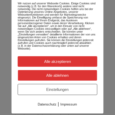
erlebbar und können ihre Wirkung im
Wir nutzen auf unserer Webseite Cookies. Einige Cookies sind
notwendig (z.B. für den Warenkorb) andere sind nicht
gesamten Feld entfalten.
notwendig. Die nicht-notwendigen Cookies helfen uns bei der
Optimierung unseres Online-Angebotes, unserer
Webseitenfunktionen und werden für Marketingzwecke
eingesetzt. Die Einwilligung umfasst die Speicherung von
Was früher häufig auf Skepsis oder
Informationen auf Ihrem Endgerät, das Auslesen
personenbezogener Daten sowie deren Verarbeitung. Klicken
Ablehnung stieß, wird heute zunehmend
Sie auf „Alle akzeptieren“, um in den Einsatz von nicht
notwendigen Cookies einzuwilligen oder auf „Alle ablehnen“,
angenommen. Diese Entwicklung freut mich
wenn Sie sich anders entscheiden. Sie können unter
„Einstellungen verwalten“ detaillierte Informationen der von uns
sehr. Sie eröffnet neue Möglichkeiten, die
eingesetzten Arten von Cookies erhalten und deren
Einstellungen aufrufen. Sie können die Einstellungen jederzeit
feinstofflichen Aspekte der Homöopathie zu
aufrufen und Cookies auch nachträglich jederzeit abwählen
(z.B. in der Datenschutzerklärung oder unten auf unserer
erforschen und kreativ in die Praxis zu
Webseite).
integrieren. Besonders spannend finde ich
dabei, wie meine Schülerinnen und Schüler
Alle akzeptieren
eigene Wege entwickeln, mit diesen subtilen
Heilimpulsen zu arbeiten. Auch ich lerne
Alle ablehnen
dabei!
Die Miasmatik als weiterer Schwerpunkt
Einstellungen
Neben dem systemischen Denken (Der
Mensch und sein Tier) befassen wir uns
|
Datenschutz
Impressum
auch regelmässig mit der Miasmatik.