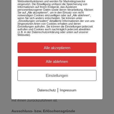
zurückgesandt haben, je nachdem, welches der frühere
Webseitenfunktionen und werden für Marketingzwecke
eingesetzt. Die Einwilligung umfasst die Speicherung von
Zeitpunkt ist.
Informationen auf Ihrem Endgerät, das Auslesen
personenbezogener Daten sowie deren Verarbeitung. Klicken
Sie auf „Alle akzeptieren“, um in den Einsatz von nicht
notwendigen Cookies einzuwilligen oder auf „Alle ablehnen“,
Sie haben die Waren unverzüglich und in jedem Fall
wenn Sie sich anders entscheiden. Sie können unter
„Einstellungen verwalten“ detaillierte Informationen der von uns
spätestens binnen 14
Tagen
ab dem Tag, an dem Sie
eingesetzten Arten von Cookies erhalten und deren
Einstellungen aufrufen. Sie können die Einstellungen jederzeit
aufrufen und Cookies auch nachträglich jederzeit abwählen
uns über den Widerruf dieses Vertrags unterrichten, an
(z.B. in der Datenschutzerklärung oder unten auf unserer
Webseite).
uns
zurückzusenden oder zu übergeben. Die Frist ist
gewahrt, wenn Sie die Waren vor Ablauf der Frist von
14
Alle akzeptieren
Tagen
absenden.
Sie tragen die unmittelbaren Kosten der Rücksendung
Alle ablehnen
der Waren.
Einstellungen
Sie müssen für einen etwaigen Wertverlust der Waren
nur aufkommen, wenn dieser Wertverlust auf einen zur
Prüfung der Beschaffenheit, Eigenschaften und
|
Datenschutz
Impressum
Funktionsweise der Waren nicht notwendigen Umgang
mit ihnen zurückzuführen ist.
Ausschluss- bzw. Erlöschensgründe