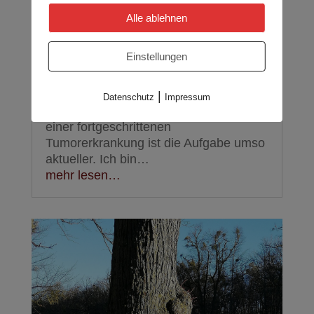
10.12.2019
|
Homöopathie allgemein
,
Alle ablehnen
Sterbebegleitung
Die Zeit die bleibt Die Zeit, die
Einstellungen
bleibt…. ein ebenso schwieriges wie
wichtiges Thema. Natürlich ist jedes
lebendige Wesen irgendwann alt, bei
|
Datenschutz
Impressum
unseren vierbeinigen Freunden mit
einer fortgeschrittenen
Tumorerkrankung ist die Aufgabe umso
aktueller. Ich bin…
mehr lesen…