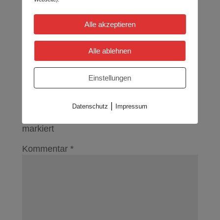
Alle akzeptieren
Alle ablehnen
Einstellungen
Kommentar Schreiben
|
Deine E-Mail-Adresse wird nicht
Datenschutz
Impressum
veröffentlicht.
Erforderliche Felder sind mit
*
markiert
Kommentar
*