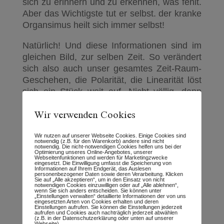
sich zu erinnern und zu erkennen, was fehlt.
Aber das Wichtigste tut er selbst. der kranke
Organsimus heilt sich immer selbst!
Natürlich! Und diese Informationen sind im
gleichen Bild, zur selben Zeit. So verändert
sich also auch unser gesamtes Zeit-Raum-
Geschehen, die Polarität, die Linearität löst
sich ein Stück weit auf. Nicht völlig, dann
wären wir überflüssig hier, aber ein wenig.
Wir verwenden Cookies
Auch das gehört zur menschlichen
Entwicklung.
Wir nutzen auf unserer Webseite Cookies. Einige Cookies sind
notwendig (z.B. für den Warenkorb) andere sind nicht
Und so beobachte ich meine Klienten, sowie
notwendig. Die nicht-notwendigen Cookies helfen uns bei der
Optimierung unseres Online-Angebotes, unserer
meine eigenen Themen und stelle fest, ja, es
Webseitenfunktionen und werden für Marketingzwecke
eingesetzt. Die Einwilligung umfasst die Speicherung von
geht immer schneller! Kaum frage ich -
Informationen auf Ihrem Endgerät, das Auslesen
personenbezogener Daten sowie deren Verarbeitung. Klicken
schon ist die fehlende Information da. Wie
Sie auf „Alle akzeptieren“, um in den Einsatz von nicht
notwendigen Cookies einzuwilligen oder auf „Alle ablehnen“,
wenn Sie sich anders entscheiden. Sie können unter
sollte es auch anders sein? Das Bild ist
„Einstellungen verwalten“ detaillierte Informationen der von uns
eingesetzten Arten von Cookies erhalten und deren
immer als Ganzes dagewesen. Probier es
Einstellungen aufrufen. Sie können die Einstellungen jederzeit
aufrufen und Cookies auch nachträglich jederzeit abwählen
aus. Ich freu mich über deine Erfahrungen!
(z.B. in der Datenschutzerklärung oder unten auf unserer
Webseite).