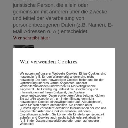
juristische Person, die allein oder
gemeinsam mit anderen über die Zwecke
und Mittel der Verarbeitung von
personenbezogenen Daten (z.B. Namen, E-
Mail-Adressen o. Ä.) entscheidet.
Wer schreibt hier:
Wir verwenden Cookies
Wir nutzen auf unserer Webseite Cookies. Einige Cookies sind
notwendig (z.B. für den Warenkorb) andere sind nicht
notwendig. Die nicht-notwendigen Cookies helfen uns bei der
Optimierung unseres Online-Angebotes, unserer
Webseitenfunktionen und werden für Marketingzwecke
eingesetzt. Die Einwilligung umfasst die Speicherung von
Informationen auf Ihrem Endgerät, das Auslesen
personenbezogener Daten sowie deren Verarbeitung. Klicken
Neueste Beiträge
Sie auf „Alle akzeptieren“, um in den Einsatz von nicht
notwendigen Cookies einzuwilligen oder auf „Alle ablehnen“,
wenn Sie sich anders entscheiden. Sie können unter
„Einstellungen verwalten“ detaillierte Informationen der von uns
Tierhomöopathie-Ausbildung – Was machen
eingesetzten Arten von Cookies erhalten und deren
Einstellungen aufrufen. Sie können die Einstellungen jederzeit
wir anders?
aufrufen und Cookies auch nachträglich jederzeit abwählen
(z.B. in der Datenschutzerklärung oder unten auf unserer
Webseite).
Der Mensch und sein Tier