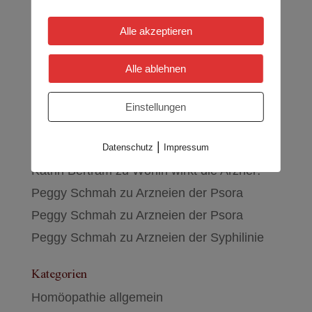
Der Mensch und sein Tier
Zukunfts-Kompetenzen
Alle akzeptieren
„Homöopathie ist interessant, aber viel zu
kompliziert“
Alle ablehnen
Individuell und kollektiv
Einstellungen
Neueste Kommentare
|
Peggy Schmah
zu
Wohin wirkt die Arznei?
Datenschutz
Impressum
Katrin Bertram
zu
Wohin wirkt die Arznei?
Peggy Schmah
zu
Arzneien der Psora
Peggy Schmah
zu
Arzneien der Psora
Peggy Schmah
zu
Arzneien der Syphilinie
Kategorien
Homöopathie allgemein