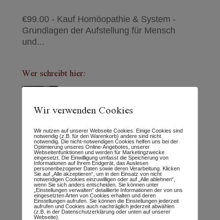
€99.00 - Kauf Homöopathie & System -
Grundlagen der Aufstellung für Mensch
und...
Wer schreibt hier:
Wir verwenden Cookies
Wir nutzen auf unserer Webseite Cookies. Einige Cookies sind
notwendig (z.B. für den Warenkorb) andere sind nicht
notwendig. Die nicht-notwendigen Cookies helfen uns bei der
Optimierung unseres Online-Angebotes, unserer
Webseitenfunktionen und werden für Marketingzwecke
eingesetzt. Die Einwilligung umfasst die Speicherung von
Informationen auf Ihrem Endgerät, das Auslesen
personenbezogener Daten sowie deren Verarbeitung. Klicken
Sie auf „Alle akzeptieren“, um in den Einsatz von nicht
Neueste Beiträge
notwendigen Cookies einzuwilligen oder auf „Alle ablehnen“,
wenn Sie sich anders entscheiden. Sie können unter
„Einstellungen verwalten“ detaillierte Informationen der von uns
Tierhomöopathie-Ausbildung – Was machen
eingesetzten Arten von Cookies erhalten und deren
Einstellungen aufrufen. Sie können die Einstellungen jederzeit
aufrufen und Cookies auch nachträglich jederzeit abwählen
wir anders?
(z.B. in der Datenschutzerklärung oder unten auf unserer
Webseite).