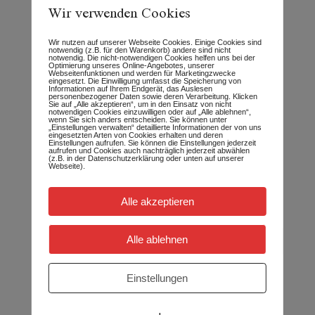
zu machen. Das ist unheilbar! Es ist
Wir verwenden Cookies
wissenschaftlich erwiesen“. So die
schulmedizinische Sicht auf manche
Wir nutzen auf unserer Webseite Cookies. Einige Cookies sind
notwendig (z.B. für den Warenkorb) andere sind nicht
Krankheitsgeschehen. Es gibt aber auch
notwendig. Die nicht-notwendigen Cookies helfen uns bei der
Optimierung unseres Online-Angebotes, unserer
andere Blickrichtungen. Wir können nicht
Webseitenfunktionen und werden für Marketingzwecke
eingesetzt. Die Einwilligung umfasst die Speicherung von
Äpfel mit Birnen in...
Informationen auf Ihrem Endgerät, das Auslesen
personenbezogener Daten sowie deren Verarbeitung. Klicken
Sie auf „Alle akzeptieren“, um in den Einsatz von nicht
notwendigen Cookies einzuwilligen oder auf „Alle ablehnen“,
wenn Sie sich anders entscheiden. Sie können unter
Wer schreibt hier:
„Einstellungen verwalten“ detaillierte Informationen der von uns
eingesetzten Arten von Cookies erhalten und deren
Einstellungen aufrufen. Sie können die Einstellungen jederzeit
aufrufen und Cookies auch nachträglich jederzeit abwählen
(z.B. in der Datenschutzerklärung oder unten auf unserer
Webseite).
Alle akzeptieren
Alle ablehnen
Neueste Beiträge
Einstellungen
Tierhomöopathie-Ausbildung – Was machen