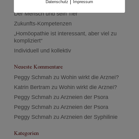
|
Datenschutz
Impressum
wir anders?
Der Mensch und sein Tier
Zukunfts-Kompetenzen
„Homöopathie ist interessant, aber viel zu
kompliziert“
Individuell und kollektiv
Neueste Kommentare
Peggy Schmah
zu
Wohin wirkt die Arznei?
Katrin Bertram
zu
Wohin wirkt die Arznei?
Peggy Schmah
zu
Arzneien der Psora
Peggy Schmah
zu
Arzneien der Psora
Peggy Schmah
zu
Arzneien der Syphilinie
Kategorien