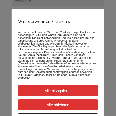
Name, E-Mail-Adresse und Website in
Wir verwenden Cookies
diesem Browser für meinen nächsten
Kommentar speichern.
Wir nutzen auf unserer Webseite Cookies. Einige Cookies sind
notwendig (z.B. für den Warenkorb) andere sind nicht
notwendig. Die nicht-notwendigen Cookies helfen uns bei der
Optimierung unseres Online-Angebotes, unserer
Webseitenfunktionen und werden für Marketingzwecke
eingesetzt. Die Einwilligung umfasst die Speicherung von
Informationen auf Ihrem Endgerät, das Auslesen
personenbezogener Daten sowie deren Verarbeitung. Klicken
Sie auf „Alle akzeptieren“, um in den Einsatz von nicht
notwendigen Cookies einzuwilligen oder auf „Alle ablehnen“,
wenn Sie sich anders entscheiden. Sie können unter
„Einstellungen verwalten“ detaillierte Informationen der von uns
eingesetzten Arten von Cookies erhalten und deren
Einstellungen aufrufen. Sie können die Einstellungen jederzeit
aufrufen und Cookies auch nachträglich jederzeit abwählen
(z.B. in der Datenschutzerklärung oder unten auf unserer
Webseite).
Wer schreibt hier:
Alle akzeptieren
Alle ablehnen