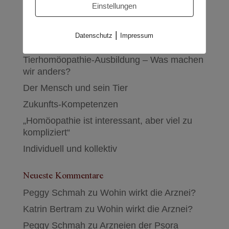
Einstellungen
|
Datenschutz
Impressum
Neueste Beiträge
Tierhomöopathie-Ausbildung – Was machen
wir anders?
Der Mensch und sein Tier
Zukunfts-Kompetenzen
„Homöopathie ist interessant, aber viel zu
kompliziert“
Individuell und kollektiv
Neueste Kommentare
Peggy Schmah
zu
Wohin wirkt die Arznei?
Katrin Bertram
zu
Wohin wirkt die Arznei?
Peggy Schmah
zu
Arzneien der Psora