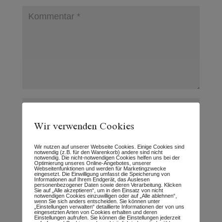
Wir verwenden Cookies
Wir nutzen auf unserer Webseite Cookies. Einige Cookies sind
notwendig (z.B. für den Warenkorb) andere sind nicht
notwendig. Die nicht-notwendigen Cookies helfen uns bei der
Optimierung unseres Online-Angebotes, unserer
Webseitenfunktionen und werden für Marketingzwecke
eingesetzt. Die Einwilligung umfasst die Speicherung von
Informationen auf Ihrem Endgerät, das Auslesen
personenbezogener Daten sowie deren Verarbeitung. Klicken
Sie auf „Alle akzeptieren“, um in den Einsatz von nicht
Name, E-Mail-Adresse und Website in
notwendigen Cookies einzuwilligen oder auf „Alle ablehnen“,
wenn Sie sich anders entscheiden. Sie können unter
diesem Browser für meinen nächsten
„Einstellungen verwalten“ detaillierte Informationen der von uns
eingesetzten Arten von Cookies erhalten und deren
Einstellungen aufrufen. Sie können die Einstellungen jederzeit
Kommentar speichern.