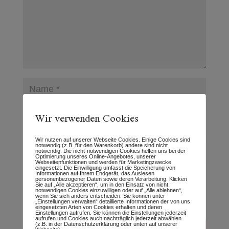
Wir verwenden Cookies
Wir nutzen auf unserer Webseite Cookies. Einige Cookies sind
notwendig (z.B. für den Warenkorb) andere sind nicht
notwendig. Die nicht-notwendigen Cookies helfen uns bei der
Optimierung unseres Online-Angebotes, unserer
Webseitenfunktionen und werden für Marketingzwecke
eingesetzt. Die Einwilligung umfasst die Speicherung von
Informationen auf Ihrem Endgerät, das Auslesen
Name, E-Mail-Adresse und Website in
personenbezogener Daten sowie deren Verarbeitung. Klicken
Sie auf „Alle akzeptieren“, um in den Einsatz von nicht
diesem Browser für meinen nächsten
notwendigen Cookies einzuwilligen oder auf „Alle ablehnen“,
wenn Sie sich anders entscheiden. Sie können unter
Kommentar speichern.
„Einstellungen verwalten“ detaillierte Informationen der von uns
eingesetzten Arten von Cookies erhalten und deren
Einstellungen aufrufen. Sie können die Einstellungen jederzeit
aufrufen und Cookies auch nachträglich jederzeit abwählen
(z.B. in der Datenschutzerklärung oder unten auf unserer