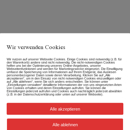
Wir verwenden Cookies
Wir nutzen auf unserer Webseite Cookies. Einige Cookies sind notwendig (z.B. für
den Warenkorb) andere sind nicht notwendig. Die nicht-notwendigen Cookies
helfen uns bei der Optimierung unseres Online-Angebotes, unserer
Webseitenfunktionen und werden für Marketingzwecke eingesetzt. Die Einwilligung
umfasst die Speicherung von Informationen auf Ihrem Endgerät, das Auslesen
personenbezogener Daten sowie deren Verarbeitung. Klicken Sie auf „Alle
akzeptieren“, um in den Einsatz von nicht notwendigen Cookies einzuwilligen oder
auf „Alle ablehnen“, wenn Sie sich anders entscheiden. Sie können unter
„Einstellungen verwalten“ detaillierte Informationen der von uns eingesetzten Arten
von Cookies erhalten und deren Einstellungen aufrufen. Sie können die
Einstellungen jederzeit aufrufen und Cookies auch nachträglich jederzeit abwählen
(z.B. in der Datenschutzerklärung oder unten auf unserer Webseite).
tlicht.
Erforderliche Felder sind mit
*
markiert
Alle akzeptieren
Alle ablehnen