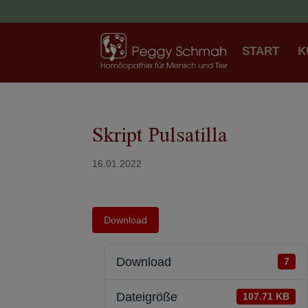
START
K
Skript Pulsatilla
16.01.2022
Download
Download
7
Dateigröße
107.71 KB