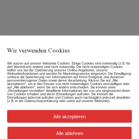
Wir verwenden Cookies
Wir nutzen auf unserer Webseite Cookies. Einige Cookies sind notwendig (z.B. für
den Warenkorb) andere sind nicht notwendig. Die nicht-notwendigen Cookies
helfen uns bei der Optimierung unseres Online-Angebotes, unserer
Webseitenfunktionen und werden für Marketingzwecke eingesetzt. Die Einwilligung
umfasst die Speicherung von Informationen auf Ihrem Endgerät, das Auslesen
personenbezogener Daten sowie deren Verarbeitung. Klicken Sie auf „Alle
akzeptieren“, um in den Einsatz von nicht notwendigen Cookies einzuwilligen oder
auf „Alle ablehnen“, wenn Sie sich anders entscheiden. Sie können unter
„Einstellungen verwalten“ detaillierte Informationen der von uns eingesetzten Arten
von Cookies erhalten und deren Einstellungen aufrufen. Sie können die
Einstellungen jederzeit aufrufen und Cookies auch nachträglich jederzeit abwählen
(z.B. in der Datenschutzerklärung oder unten auf unserer Webseite).
tlicht.
Erforderliche Felder sind mit
*
markiert
Alle akzeptieren
Alle ablehnen