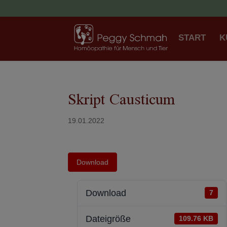
START
K
Skript Causticum
19.01.2022
Download
Download
7
Dateigröße
109.76 KB