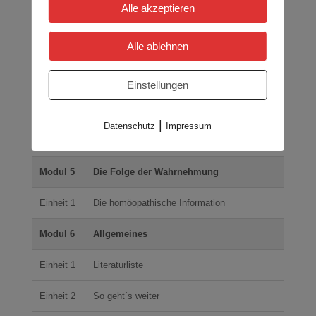
Alle akzeptieren
Einheit
Mercurius, das Quecksilber
Alle ablehnen
17
Einheit
Einstellungen
So tun als ob, Lycopodium, der Bärlapp
18
|
Einheit
Datenschutz
Impressum
Arsenicum album
19
Modul 5
Die Folge der Wahrnehmung
Einheit 1
Die homöopathische Information
Modul 6
Allgemeines
Einheit 1
Literaturliste
Einheit 2
So geht´s weiter