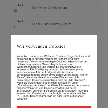
Einheit
Das Opfer, Carcinosinum
10
Einheit
Schock und Trauma, Opium
11
Einheit
Aconitum, Sturmhut
12
Wir verwenden Cookies
Einheit
Stramonium, der Stechapfel
Wir nutzen auf unserer Webseite Cookies. Einige Cookies sind
13
notwendig (z.B. für den Warenkorb) andere sind nicht
notwendig. Die nicht-notwendigen Cookies helfen uns bei der
Optimierung unseres Online-Angebotes, unserer
Webseitenfunktionen und werden für Marketingzwecke
Einheit
eingesetzt. Die Einwilligung umfasst die Speicherung von
Informationen auf Ihrem Endgerät, das Auslesen
Kämpfer, Causticum der Marmor
personenbezogener Daten sowie deren Verarbeitung. Klicken
14
Sie auf „Alle akzeptieren“, um in den Einsatz von nicht
notwendigen Cookies einzuwilligen oder auf „Alle ablehnen“,
wenn Sie sich anders entscheiden. Sie können unter
„Einstellungen verwalten“ detaillierte Informationen der von uns
Einheit
eingesetzten Arten von Cookies erhalten und deren
Sepia
Einstellungen aufrufen. Sie können die Einstellungen jederzeit
15
aufrufen und Cookies auch nachträglich jederzeit abwählen
(z.B. in der Datenschutzerklärung oder unten auf unserer
Webseite).
Einheit
Tuberkulinum
16