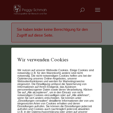
Sie haben leider keine Berechtigung für den
Zugriff auf diese Seite.
Wir verwenden Cookies
Vertrag widerrufen
Wir nutzen auf unserer Webseite Cookies. Einige Cookies sind
© 2026 - Peggy Schmah
notwendig (z.B. für den Warenkorb) andere sind nicht
notwendig. Die nicht-notwendigen Cookies helfen uns bei der
Optimierung unseres Online-Angebotes, unserer
Webseitenfunktionen und werden für Marketingzwecke
eingesetzt. Die Einwilligung umfasst die Speicherung von
Informationen auf Ihrem Endgerät, das Auslesen
personenbezogener Daten sowie deren Verarbeitung. Klicken
Sie auf „Alle akzeptieren“, um in den Einsatz von nicht
notwendigen Cookies einzuwilligen oder auf „Alle ablehnen“,
wenn Sie sich anders entscheiden. Sie können unter
„Einstellungen verwalten“ detaillierte Informationen der von uns
eingesetzten Arten von Cookies erhalten und deren
Einstellungen aufrufen. Sie können die Einstellungen jederzeit
aufrufen und Cookies auch nachträglich jederzeit abwählen
(z.B. in der Datenschutzerklärung oder unten auf unserer