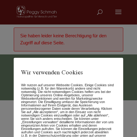
Sie haben leider keine Berechtigung für den
Zugriff auf diese Seite.
Wir verwenden Cookies
Vertrag widerrufen
Wir nutzen auf unserer Webseite Cookies. Einige Cookies sind
© 2026 - Peggy Schmah
notwendig (z.B. für den Warenkorb) andere sind nicht
notwendig. Die nicht-notwendigen Cookies helfen uns bei der
Optimierung unseres Online-Angebotes, unserer
Webseitenfunktionen und werden für Marketingzwecke
eingesetzt. Die Einwilligung umfasst die Speicherung von
Informationen auf Ihrem Endgerät, das Auslesen
personenbezogener Daten sowie deren Verarbeitung. Klicken
Sie auf „Alle akzeptieren“, um in den Einsatz von nicht
notwendigen Cookies einzuwilligen oder auf „Alle ablehnen“,
wenn Sie sich anders entscheiden. Sie können unter
„Einstellungen verwalten“ detaillierte Informationen der von uns
eingesetzten Arten von Cookies erhalten und deren
Einstellungen aufrufen. Sie können die Einstellungen jederzeit
aufrufen und Cookies auch nachträglich jederzeit abwählen
(z.B. in der Datenschutzerklärung oder unten auf unserer