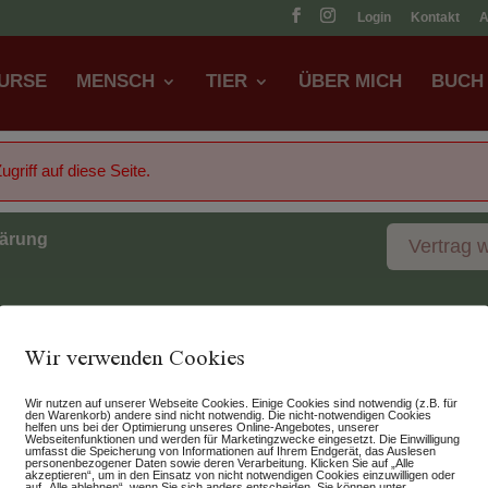
Login
Kontakt
URSE
MENSCH
TIER
ÜBER MICH
BUCH
griff auf diese Seite.
lärung
Vertrag 
Wir verwenden Cookies
Wir nutzen auf unserer Webseite Cookies. Einige Cookies sind notwendig (z.B. für
den Warenkorb) andere sind nicht notwendig. Die nicht-notwendigen Cookies
helfen uns bei der Optimierung unseres Online-Angebotes, unserer
Webseitenfunktionen und werden für Marketingzwecke eingesetzt. Die Einwilligung
umfasst die Speicherung von Informationen auf Ihrem Endgerät, das Auslesen
personenbezogener Daten sowie deren Verarbeitung. Klicken Sie auf „Alle
akzeptieren“, um in den Einsatz von nicht notwendigen Cookies einzuwilligen oder
auf „Alle ablehnen“, wenn Sie sich anders entscheiden. Sie können unter