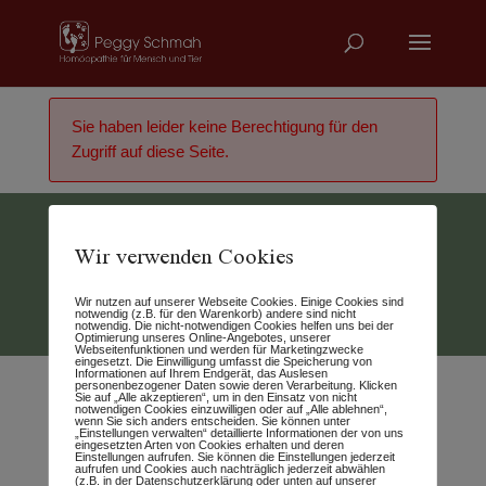
Sie haben leider keine Berechtigung für den
Zugriff auf diese Seite.
Wir verwenden Cookies
Vertrag widerrufen
Wir nutzen auf unserer Webseite Cookies. Einige Cookies sind
© 2026 - Peggy Schmah
notwendig (z.B. für den Warenkorb) andere sind nicht
notwendig. Die nicht-notwendigen Cookies helfen uns bei der
Optimierung unseres Online-Angebotes, unserer
Webseitenfunktionen und werden für Marketingzwecke
eingesetzt. Die Einwilligung umfasst die Speicherung von
Informationen auf Ihrem Endgerät, das Auslesen
personenbezogener Daten sowie deren Verarbeitung. Klicken
Sie auf „Alle akzeptieren“, um in den Einsatz von nicht
notwendigen Cookies einzuwilligen oder auf „Alle ablehnen“,
wenn Sie sich anders entscheiden. Sie können unter
„Einstellungen verwalten“ detaillierte Informationen der von uns
eingesetzten Arten von Cookies erhalten und deren
Einstellungen aufrufen. Sie können die Einstellungen jederzeit
aufrufen und Cookies auch nachträglich jederzeit abwählen
(z.B. in der Datenschutzerklärung oder unten auf unserer