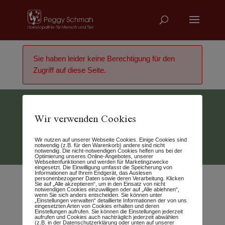
Sie haben leider keine Berechtigung für den
Zugriff auf diese Seite.
Wir verwenden Cookies
Vertrag widerrufen
Wir nutzen auf unserer Webseite Cookies. Einige Cookies sind
© 2026 - Peggy Schmah
notwendig (z.B. für den Warenkorb) andere sind nicht
notwendig. Die nicht-notwendigen Cookies helfen uns bei der
Optimierung unseres Online-Angebotes, unserer
Webseitenfunktionen und werden für Marketingzwecke
eingesetzt. Die Einwilligung umfasst die Speicherung von
Informationen auf Ihrem Endgerät, das Auslesen
personenbezogener Daten sowie deren Verarbeitung. Klicken
Sie auf „Alle akzeptieren“, um in den Einsatz von nicht
notwendigen Cookies einzuwilligen oder auf „Alle ablehnen“,
wenn Sie sich anders entscheiden. Sie können unter
„Einstellungen verwalten“ detaillierte Informationen der von uns
eingesetzten Arten von Cookies erhalten und deren
Einstellungen aufrufen. Sie können die Einstellungen jederzeit
aufrufen und Cookies auch nachträglich jederzeit abwählen
(z.B. in der Datenschutzerklärung oder unten auf unserer