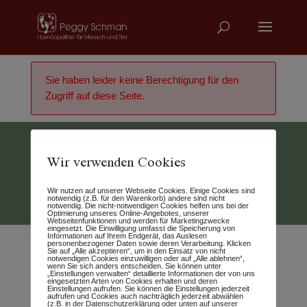
Sie haben leider keine Berechtigung für den
Zugriff auf diese Seite.
Wir verwenden Cookies
Vertrag widerrufen
Wir nutzen auf unserer Webseite Cookies. Einige Cookies sind
© 2026 - Peggy Schmah
notwendig (z.B. für den Warenkorb) andere sind nicht
notwendig. Die nicht-notwendigen Cookies helfen uns bei der
Optimierung unseres Online-Angebotes, unserer
Webseitenfunktionen und werden für Marketingzwecke
eingesetzt. Die Einwilligung umfasst die Speicherung von
Informationen auf Ihrem Endgerät, das Auslesen
personenbezogener Daten sowie deren Verarbeitung. Klicken
Sie auf „Alle akzeptieren“, um in den Einsatz von nicht
notwendigen Cookies einzuwilligen oder auf „Alle ablehnen“,
wenn Sie sich anders entscheiden. Sie können unter
„Einstellungen verwalten“ detaillierte Informationen der von uns
eingesetzten Arten von Cookies erhalten und deren
Einstellungen aufrufen. Sie können die Einstellungen jederzeit
aufrufen und Cookies auch nachträglich jederzeit abwählen
(z.B. in der Datenschutzerklärung oder unten auf unserer