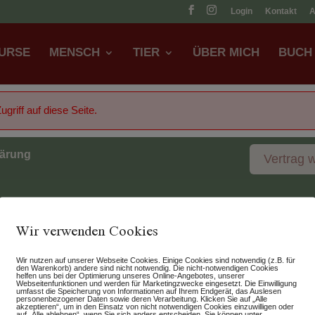
Login
Kontakt
URSE
MENSCH
TIER
ÜBER MICH
BUCH
griff auf diese Seite.
lärung
Vertrag 
Wir verwenden Cookies
Wir nutzen auf unserer Webseite Cookies. Einige Cookies sind notwendig (z.B. für
den Warenkorb) andere sind nicht notwendig. Die nicht-notwendigen Cookies
helfen uns bei der Optimierung unseres Online-Angebotes, unserer
Webseitenfunktionen und werden für Marketingzwecke eingesetzt. Die Einwilligung
umfasst die Speicherung von Informationen auf Ihrem Endgerät, das Auslesen
personenbezogener Daten sowie deren Verarbeitung. Klicken Sie auf „Alle
akzeptieren“, um in den Einsatz von nicht notwendigen Cookies einzuwilligen oder
auf „Alle ablehnen“, wenn Sie sich anders entscheiden. Sie können unter