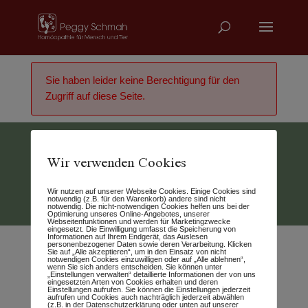
Sie haben leider keine Berechtigung für den
Zugriff auf diese Seite.
Wir verwenden Cookies
Vertrag widerrufen
Wir nutzen auf unserer Webseite Cookies. Einige Cookies sind
© 2026 - Peggy Schmah
notwendig (z.B. für den Warenkorb) andere sind nicht
notwendig. Die nicht-notwendigen Cookies helfen uns bei der
Optimierung unseres Online-Angebotes, unserer
Webseitenfunktionen und werden für Marketingzwecke
eingesetzt. Die Einwilligung umfasst die Speicherung von
Informationen auf Ihrem Endgerät, das Auslesen
personenbezogener Daten sowie deren Verarbeitung. Klicken
Sie auf „Alle akzeptieren“, um in den Einsatz von nicht
notwendigen Cookies einzuwilligen oder auf „Alle ablehnen“,
wenn Sie sich anders entscheiden. Sie können unter
„Einstellungen verwalten“ detaillierte Informationen der von uns
eingesetzten Arten von Cookies erhalten und deren
Einstellungen aufrufen. Sie können die Einstellungen jederzeit
aufrufen und Cookies auch nachträglich jederzeit abwählen
(z.B. in der Datenschutzerklärung oder unten auf unserer