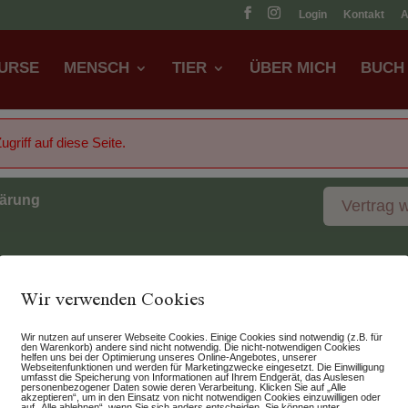
Login
Kontakt
URSE
MENSCH
TIER
ÜBER MICH
BUCH
griff auf diese Seite.
lärung
Vertrag 
Wir verwenden Cookies
Wir nutzen auf unserer Webseite Cookies. Einige Cookies sind notwendig (z.B. für
den Warenkorb) andere sind nicht notwendig. Die nicht-notwendigen Cookies
helfen uns bei der Optimierung unseres Online-Angebotes, unserer
Webseitenfunktionen und werden für Marketingzwecke eingesetzt. Die Einwilligung
umfasst die Speicherung von Informationen auf Ihrem Endgerät, das Auslesen
personenbezogener Daten sowie deren Verarbeitung. Klicken Sie auf „Alle
akzeptieren“, um in den Einsatz von nicht notwendigen Cookies einzuwilligen oder
auf „Alle ablehnen“, wenn Sie sich anders entscheiden. Sie können unter