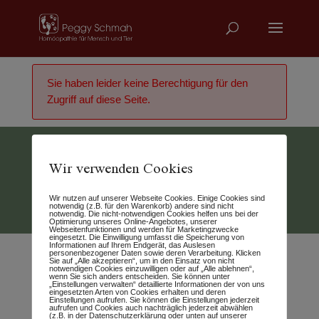
Sie haben leider keine Berechtigung für den
Zugriff auf diese Seite.
Wir verwenden Cookies
Vertrag widerrufen
Wir nutzen auf unserer Webseite Cookies. Einige Cookies sind
© 2026 - Peggy Schmah
notwendig (z.B. für den Warenkorb) andere sind nicht
notwendig. Die nicht-notwendigen Cookies helfen uns bei der
Optimierung unseres Online-Angebotes, unserer
Webseitenfunktionen und werden für Marketingzwecke
eingesetzt. Die Einwilligung umfasst die Speicherung von
Informationen auf Ihrem Endgerät, das Auslesen
personenbezogener Daten sowie deren Verarbeitung. Klicken
Sie auf „Alle akzeptieren“, um in den Einsatz von nicht
notwendigen Cookies einzuwilligen oder auf „Alle ablehnen“,
wenn Sie sich anders entscheiden. Sie können unter
„Einstellungen verwalten“ detaillierte Informationen der von uns
eingesetzten Arten von Cookies erhalten und deren
Einstellungen aufrufen. Sie können die Einstellungen jederzeit
aufrufen und Cookies auch nachträglich jederzeit abwählen
(z.B. in der Datenschutzerklärung oder unten auf unserer