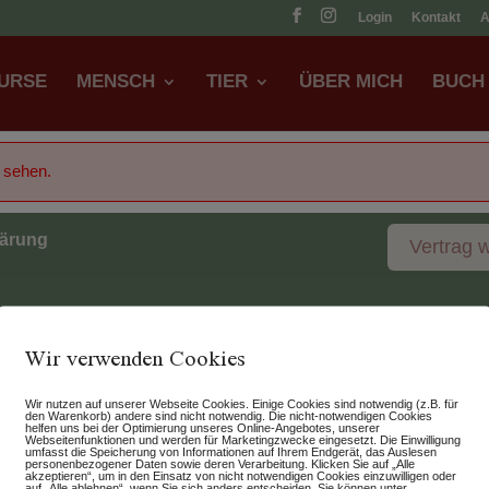
Login
Kontakt
URSE
MENSCH
TIER
ÜBER MICH
BUCH
u sehen.
lärung
Vertrag 
Wir verwenden Cookies
Wir nutzen auf unserer Webseite Cookies. Einige Cookies sind notwendig (z.B. für
den Warenkorb) andere sind nicht notwendig. Die nicht-notwendigen Cookies
helfen uns bei der Optimierung unseres Online-Angebotes, unserer
Webseitenfunktionen und werden für Marketingzwecke eingesetzt. Die Einwilligung
umfasst die Speicherung von Informationen auf Ihrem Endgerät, das Auslesen
personenbezogener Daten sowie deren Verarbeitung. Klicken Sie auf „Alle
akzeptieren“, um in den Einsatz von nicht notwendigen Cookies einzuwilligen oder
auf „Alle ablehnen“, wenn Sie sich anders entscheiden. Sie können unter