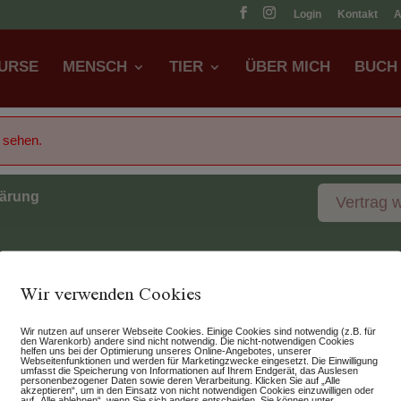
Login
Kontakt
URSE
MENSCH
TIER
ÜBER MICH
BUCH
u sehen.
lärung
Vertrag 
Wir verwenden Cookies
Wir nutzen auf unserer Webseite Cookies. Einige Cookies sind notwendig (z.B. für
den Warenkorb) andere sind nicht notwendig. Die nicht-notwendigen Cookies
helfen uns bei der Optimierung unseres Online-Angebotes, unserer
Webseitenfunktionen und werden für Marketingzwecke eingesetzt. Die Einwilligung
umfasst die Speicherung von Informationen auf Ihrem Endgerät, das Auslesen
personenbezogener Daten sowie deren Verarbeitung. Klicken Sie auf „Alle
akzeptieren“, um in den Einsatz von nicht notwendigen Cookies einzuwilligen oder
auf „Alle ablehnen“, wenn Sie sich anders entscheiden. Sie können unter