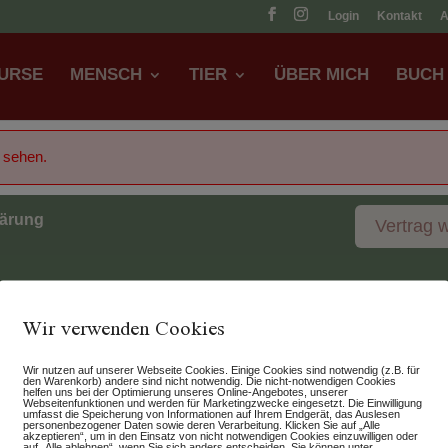
Login
Kontakt
URSE
MENSCH
TIER
ÜBER MICH
BUCH
u sehen.
lärung
Vertrag 
Wir verwenden Cookies
Wir nutzen auf unserer Webseite Cookies. Einige Cookies sind notwendig (z.B. für
den Warenkorb) andere sind nicht notwendig. Die nicht-notwendigen Cookies
helfen uns bei der Optimierung unseres Online-Angebotes, unserer
Webseitenfunktionen und werden für Marketingzwecke eingesetzt. Die Einwilligung
umfasst die Speicherung von Informationen auf Ihrem Endgerät, das Auslesen
personenbezogener Daten sowie deren Verarbeitung. Klicken Sie auf „Alle
akzeptieren“, um in den Einsatz von nicht notwendigen Cookies einzuwilligen oder
auf „Alle ablehnen“, wenn Sie sich anders entscheiden. Sie können unter