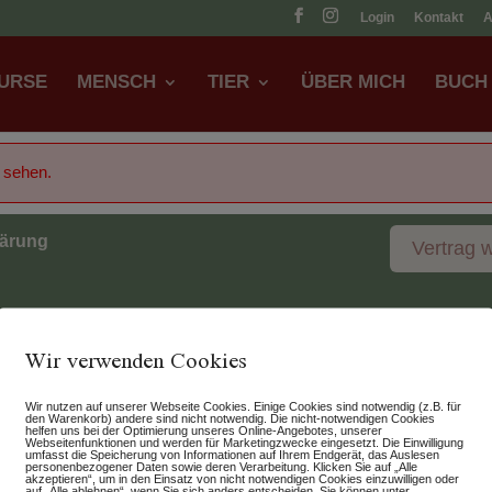
Login
Kontakt
URSE
MENSCH
TIER
ÜBER MICH
BUCH
u sehen.
lärung
Vertrag 
Wir verwenden Cookies
Wir nutzen auf unserer Webseite Cookies. Einige Cookies sind notwendig (z.B. für
den Warenkorb) andere sind nicht notwendig. Die nicht-notwendigen Cookies
helfen uns bei der Optimierung unseres Online-Angebotes, unserer
Webseitenfunktionen und werden für Marketingzwecke eingesetzt. Die Einwilligung
umfasst die Speicherung von Informationen auf Ihrem Endgerät, das Auslesen
personenbezogener Daten sowie deren Verarbeitung. Klicken Sie auf „Alle
akzeptieren“, um in den Einsatz von nicht notwendigen Cookies einzuwilligen oder
auf „Alle ablehnen“, wenn Sie sich anders entscheiden. Sie können unter