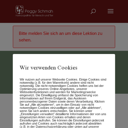
Bitte melden Sie sich an um diese Lektion zu
sehen.
Wir verwenden Cookies
Vertrag widerrufen
Wir nutzen auf unserer Webseite Cookies. Einige Cookies sind
© 2026 - Peggy Schmah
notwendig (z.B. für den Warenkorb) andere sind nicht
notwendig. Die nicht-notwendigen Cookies helfen uns bei der
Optimierung unseres Online-Angebotes, unserer
Webseitenfunktionen und werden für Marketingzwecke
eingesetzt. Die Einwilligung umfasst die Speicherung von
Informationen auf Ihrem Endgerät, das Auslesen
personenbezogener Daten sowie deren Verarbeitung. Klicken
Sie auf „Alle akzeptieren“, um in den Einsatz von nicht
notwendigen Cookies einzuwilligen oder auf „Alle ablehnen“,
wenn Sie sich anders entscheiden. Sie können unter
„Einstellungen verwalten“ detaillierte Informationen der von uns
eingesetzten Arten von Cookies erhalten und deren
Einstellungen aufrufen. Sie können die Einstellungen jederzeit
aufrufen und Cookies auch nachträglich jederzeit abwählen
(z.B. in der Datenschutzerklärung oder unten auf unserer