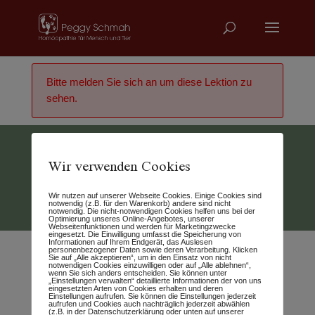
Bitte melden Sie sich an um diese Lektion zu
sehen.
Wir verwenden Cookies
Vertrag widerrufen
Wir nutzen auf unserer Webseite Cookies. Einige Cookies sind
© 2026 - Peggy Schmah
notwendig (z.B. für den Warenkorb) andere sind nicht
notwendig. Die nicht-notwendigen Cookies helfen uns bei der
Optimierung unseres Online-Angebotes, unserer
Webseitenfunktionen und werden für Marketingzwecke
eingesetzt. Die Einwilligung umfasst die Speicherung von
Informationen auf Ihrem Endgerät, das Auslesen
personenbezogener Daten sowie deren Verarbeitung. Klicken
Sie auf „Alle akzeptieren“, um in den Einsatz von nicht
notwendigen Cookies einzuwilligen oder auf „Alle ablehnen“,
wenn Sie sich anders entscheiden. Sie können unter
„Einstellungen verwalten“ detaillierte Informationen der von uns
eingesetzten Arten von Cookies erhalten und deren
Einstellungen aufrufen. Sie können die Einstellungen jederzeit
aufrufen und Cookies auch nachträglich jederzeit abwählen
(z.B. in der Datenschutzerklärung oder unten auf unserer