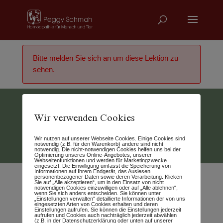
Bitte melden Sie sich an um diese Lektion zu
sehen.
Wir verwenden Cookies
Vertrag widerrufen
Wir nutzen auf unserer Webseite Cookies. Einige Cookies sind
© 2026 - Peggy Schmah
notwendig (z.B. für den Warenkorb) andere sind nicht
notwendig. Die nicht-notwendigen Cookies helfen uns bei der
Optimierung unseres Online-Angebotes, unserer
Webseitenfunktionen und werden für Marketingzwecke
eingesetzt. Die Einwilligung umfasst die Speicherung von
Informationen auf Ihrem Endgerät, das Auslesen
personenbezogener Daten sowie deren Verarbeitung. Klicken
Sie auf „Alle akzeptieren“, um in den Einsatz von nicht
notwendigen Cookies einzuwilligen oder auf „Alle ablehnen“,
wenn Sie sich anders entscheiden. Sie können unter
„Einstellungen verwalten“ detaillierte Informationen der von uns
eingesetzten Arten von Cookies erhalten und deren
Einstellungen aufrufen. Sie können die Einstellungen jederzeit
aufrufen und Cookies auch nachträglich jederzeit abwählen
(z.B. in der Datenschutzerklärung oder unten auf unserer