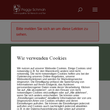
Bitte melden Sie sich an um diese Lektion zu
sehen.
Wir verwenden Cookies
Vertrag widerrufen
Wir nutzen auf unserer Webseite Cookies. Einige Cookies sind
© 2026 - Peggy Schmah
notwendig (z.B. für den Warenkorb) andere sind nicht
notwendig. Die nicht-notwendigen Cookies helfen uns bei der
Optimierung unseres Online-Angebotes, unserer
Webseitenfunktionen und werden für Marketingzwecke
eingesetzt. Die Einwilligung umfasst die Speicherung von
Informationen auf Ihrem Endgerät, das Auslesen
personenbezogener Daten sowie deren Verarbeitung. Klicken
Sie auf „Alle akzeptieren“, um in den Einsatz von nicht
notwendigen Cookies einzuwilligen oder auf „Alle ablehnen“,
wenn Sie sich anders entscheiden. Sie können unter
„Einstellungen verwalten“ detaillierte Informationen der von uns
eingesetzten Arten von Cookies erhalten und deren
Einstellungen aufrufen. Sie können die Einstellungen jederzeit
aufrufen und Cookies auch nachträglich jederzeit abwählen
(z.B. in der Datenschutzerklärung oder unten auf unserer