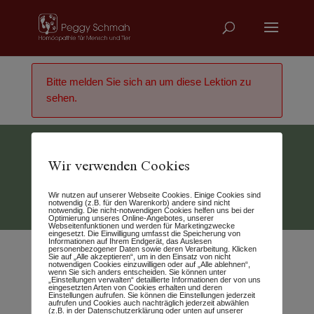
Bitte melden Sie sich an um diese Lektion zu
sehen.
Wir verwenden Cookies
Vertrag widerrufen
Wir nutzen auf unserer Webseite Cookies. Einige Cookies sind
© 2026 - Peggy Schmah
notwendig (z.B. für den Warenkorb) andere sind nicht
notwendig. Die nicht-notwendigen Cookies helfen uns bei der
Optimierung unseres Online-Angebotes, unserer
Webseitenfunktionen und werden für Marketingzwecke
eingesetzt. Die Einwilligung umfasst die Speicherung von
Informationen auf Ihrem Endgerät, das Auslesen
personenbezogener Daten sowie deren Verarbeitung. Klicken
Sie auf „Alle akzeptieren“, um in den Einsatz von nicht
notwendigen Cookies einzuwilligen oder auf „Alle ablehnen“,
wenn Sie sich anders entscheiden. Sie können unter
„Einstellungen verwalten“ detaillierte Informationen der von uns
eingesetzten Arten von Cookies erhalten und deren
Einstellungen aufrufen. Sie können die Einstellungen jederzeit
aufrufen und Cookies auch nachträglich jederzeit abwählen
(z.B. in der Datenschutzerklärung oder unten auf unserer