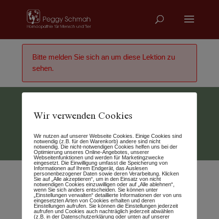
Bitte melden Sie sich an um diese Lektion zu
sehen.
Wir verwenden Cookies
Vertrag widerrufen
Wir nutzen auf unserer Webseite Cookies. Einige Cookies sind
© 2026 - Peggy Schmah
notwendig (z.B. für den Warenkorb) andere sind nicht
notwendig. Die nicht-notwendigen Cookies helfen uns bei der
Optimierung unseres Online-Angebotes, unserer
Webseitenfunktionen und werden für Marketingzwecke
eingesetzt. Die Einwilligung umfasst die Speicherung von
Informationen auf Ihrem Endgerät, das Auslesen
personenbezogener Daten sowie deren Verarbeitung. Klicken
Sie auf „Alle akzeptieren“, um in den Einsatz von nicht
notwendigen Cookies einzuwilligen oder auf „Alle ablehnen“,
wenn Sie sich anders entscheiden. Sie können unter
„Einstellungen verwalten“ detaillierte Informationen der von uns
eingesetzten Arten von Cookies erhalten und deren
Einstellungen aufrufen. Sie können die Einstellungen jederzeit
aufrufen und Cookies auch nachträglich jederzeit abwählen
(z.B. in der Datenschutzerklärung oder unten auf unserer